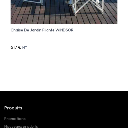
Chaise De Jardin Pliante WINDSOR
Chais
617 €
762 
HT
Produits
Promotions
Nouveaux produits