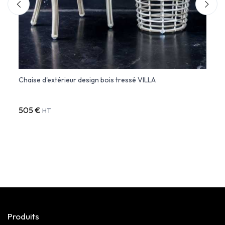
Chaise d'extérieur design bois tressé VILLA
Chais
505 €
700 
HT
Produits