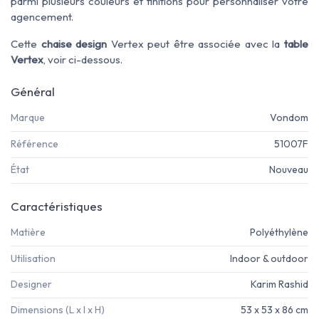
parmi plusieurs couleurs et finitions pour personnaliser votre
agencement.
Cette
chaise design
Vertex peut être associée avec la
table
Vertex
, voir ci-dessous.
Général
Marque
Vondom
Référence
51007F
État
Nouveau
Caractéristiques
Matière
Polyéthylène
Utilisation
Indoor & outdoor
Designer
Karim Rashid
Dimensions (L x l x H)
53 x 53 x 86 cm