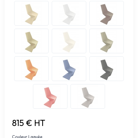
815 € HT
Couleur Laquée