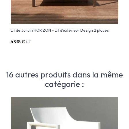
Lit de Jardin HORIZON - Lit d'extérieur Design 2 places
Sofa 
4 918 €
1 775
HT
16 autres produits dans la même
catégorie :
No