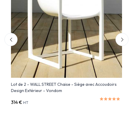
Lot de 2 - WALL STREET Chaise - Siège avec Accoudoirs
Chais
Design Extérieur - Vondom
314 €
290 
HT