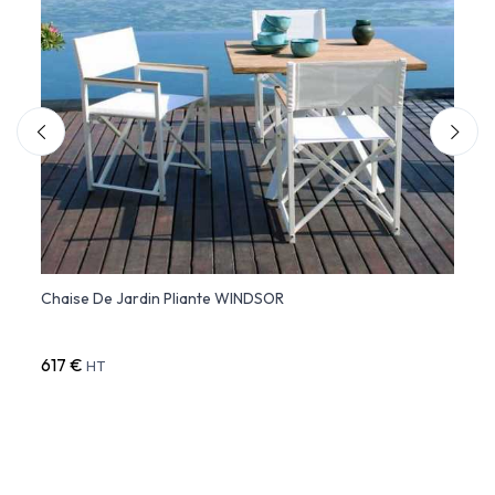
Chaise De Jardin Pliante WINDSOR
Faute
617 €
554 
HT