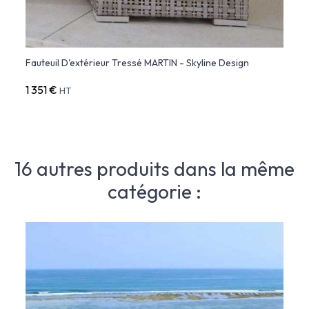
Fauteuil D'extérieur Tressé MARTIN - Skyline Design
Pouf 
1 351 €
642 
HT
16 autres produits dans la même
catégorie :