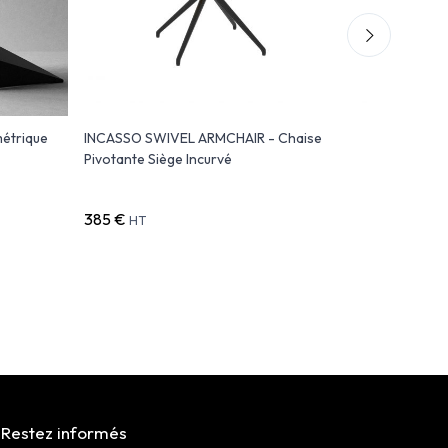
étrique
INCASSO SWIVEL ARMCHAIR - Chaise
Chaise De
Pivotante Siège Incurvé
385 €
656 €
HT
HT
Restez informés