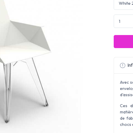
Inf
Avec s
envelo
d'assis
Ces
c
matièr
de fab
chocs 