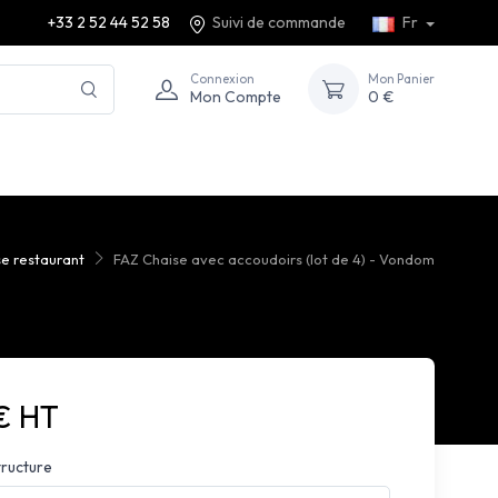
+33 2 52 44 52 58
Suivi de commande
Fr
Connexion
Mon Panier
Mon Compte
0 €
se restaurant
FAZ Chaise avec accoudoirs (lot de 4) - Vondom
€ HT
tructure