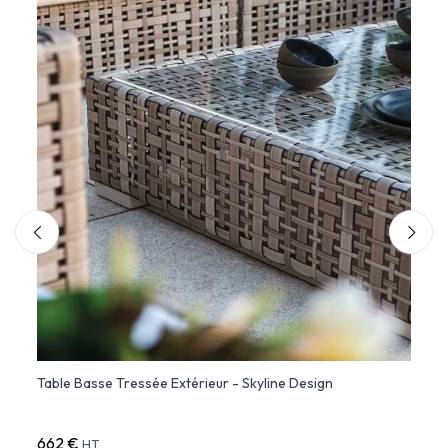
Table Basse Tressée Extérieur - Skyline Design
THE F
carré
662 €
1 22
HT