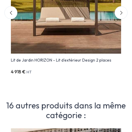
Lit de Jardin HORIZON - Lit d'extérieur Design 2 places
Sofa 
4 918 €
1 775
HT
16 autres produits dans la même
catégorie :