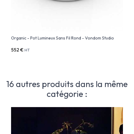
Organic - Pot Lumineux Sans Fil Rond - Vondom Studio
Organ
552 €
433 
HT
16 autres produits dans la même
catégorie :