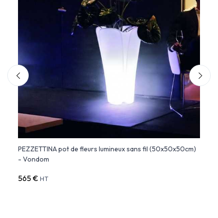
om
PEZZETTINA pot de fleurs lumineux sans fil (50x50x50cm)
Grand
- Vondom
Vond
565 €
1 03
HT