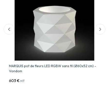
MARQUIS pot de fleurs LED RGBW sans fil (Ø60x52 cm) -
STONE
Vondom
(80x
603 €
687 
HT