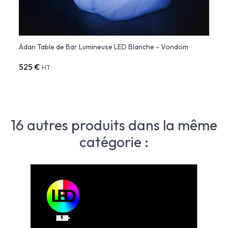
Adan Table de Bar Lumineuse LED Blanche - Vondom
ADAN 
525 €
507 
HT
16 autres produits dans la même
catégorie :