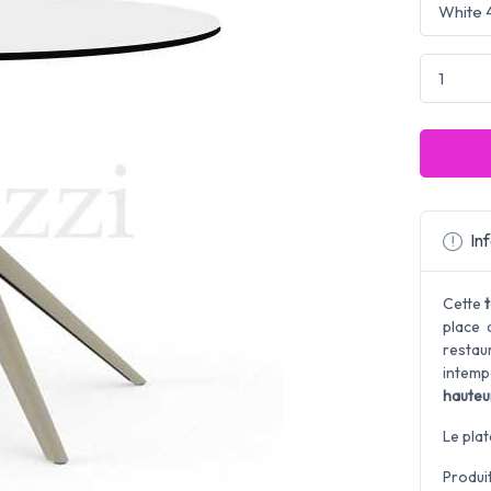
Inf
Cette
place 
resta
intem
hauteu
Le pla
Produit