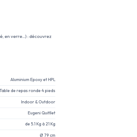
é, en verre...) : découvrez
Aluminium Epoxy et HPL
Table de repas ronde 4 pieds
Indoor & Outdoor
Eugeni Quitllet
de 5.1 Kg à 21 Kg
Ø 79 cm