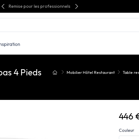
Remise pour les professionnels
Inspiration
as 4 Pieds
Mobilier Hôtel Restaurant
Table re
446 
Couleur