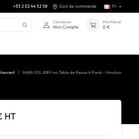
+33 2 52 44 52 58
Suivi de commande
Fr
Connexion
Mon Panier
Mon Compte
0 €
staurant
MARI-SOL Ø89 cm Table de Repas 4 Pieds - Vondom
€ HT