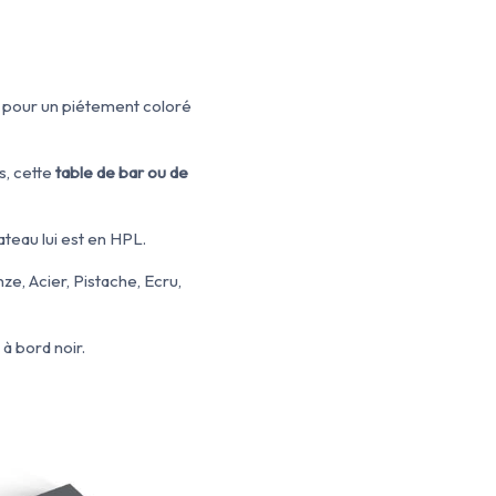
r pour un piétement coloré
s, cette
table de bar ou de
teau lui est en HPL.
nze, Acier, Pistache, Ecru,
 à bord noir.