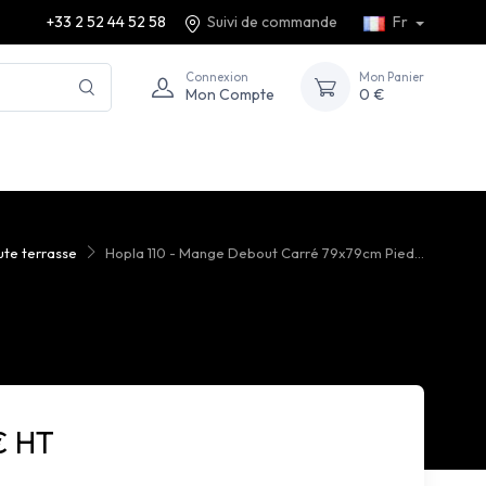
+33 2 52 44 52 58
Suivi de commande
Fr
Connexion
Mon Panier
Mon Compte
0 €
ute terrasse
Hopla 110 - Mange Debout Carré 79x79cm Pied...
€ HT