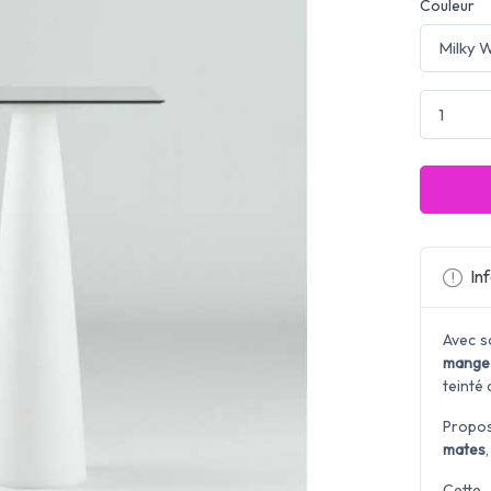
Couleur
Inf
Avec s
mange 
teinté 
Propo
mates
Cett