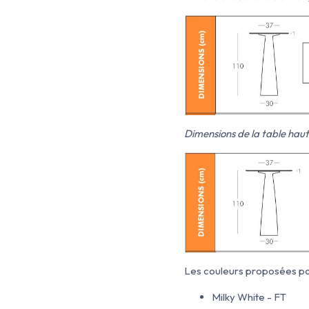
Dimensions de la table hau
Les couleurs proposées pou
Milky White - FT