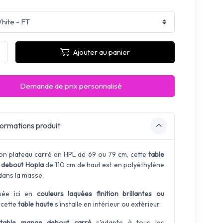
Ajouter au panier
Demande de prix personnalisé
ormations produit
on plateau carré en HPL de 69 ou 79 cm, cette
table
debout Hopla
de 110 cm de haut est en polyéthylène
dans la masse.
sée ici en
couleurs laquées finition brillantes ou
, cette
table haute
s'installe en intérieur ou extérieur.
e
table mange debout carré
s'adapte à tous les