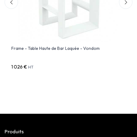
Frame - Table Haute de Bar Laquée - Vondom
FAZ 
perso
1 026 €
605 
HT
Produits