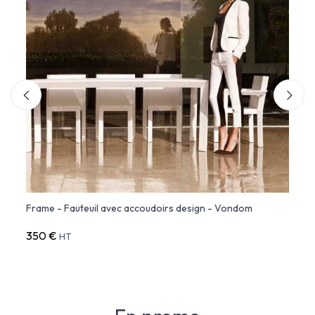
Frame - Fauteuil avec accoudoirs design - Vondom
Frame
350 €
908 
HT