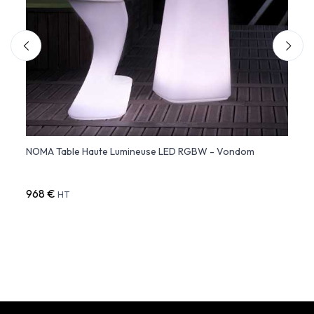
e -
NOMA Table Haute Lumineuse LED RGBW - Vondom
Peak 
Slide
968 €
590 
HT