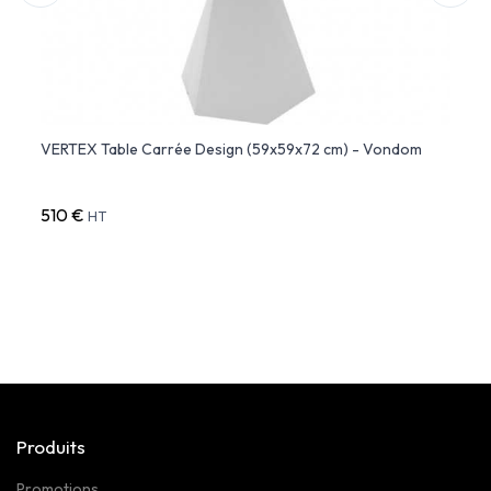
VERTEX Table Carrée Design (59x59x72 cm) - Vondom
VASES
510 €
796 
HT
Produits
Promotions