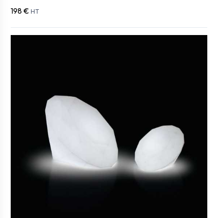
198 €
HT