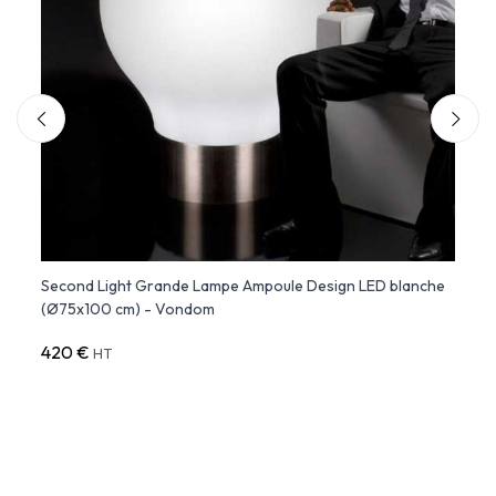
ø40)
Second Light Grande Lampe Ampoule Design LED blanche
GLOBO
(Ø75x100 cm) - Vondom
Diamè
420 €
230 
HT