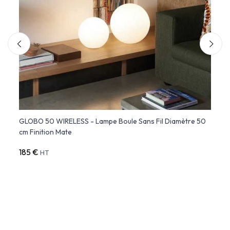
GLOBO 50 WIRELESS - Lampe Boule Sans Fil Diamètre 50
BUBBL
cm Finition Mate
- Vo
185 €
265 
HT