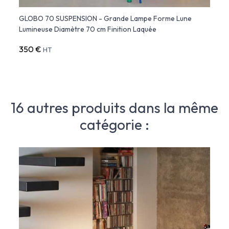
e
GLOBO 70 SUSPENSION - Grande Lampe Forme Lune
GLOBO
Lumineuse Diamètre 70 cm Finition Laquée
Diamè
350 €
230 
HT
16 autres produits dans la même
catégorie :