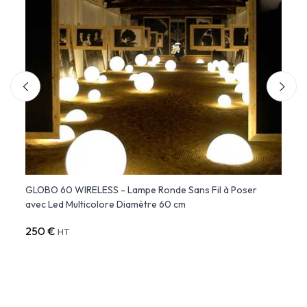
e
GLOBO 60 WIRELESS - Lampe Ronde Sans Fil à Poser
GLOBO
avec Led Multicolore Diamètre 60 cm
Suspe
250 €
260 
HT