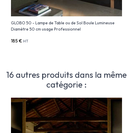
GLOBO 50 - Lampe de Table ou de Sol Boule Lumineuse
GLOBO
Diamètre 50 cm usage Professionnel
Diamè
185 €
185 
HT
16 autres produits dans la même
catégorie :