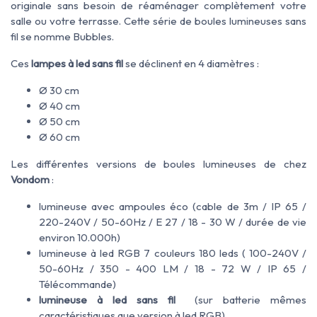
originale sans besoin de réaménager complètement votre
salle ou votre terrasse. Cette série de boules lumineuses sans
fil se nomme Bubbles.
Ces
lampes à led sans fil
se déclinent en 4 diamètres :
Ø 30 cm
Ø 40 cm
Ø 50 cm
Ø 60 cm
Les différentes versions de boules lumineuses de chez
Vondom
:
lumineuse avec ampoules éco (cable de 3m / IP 65 /
220-240V / 50-60Hz / E 27 / 18 - 30 W / durée de vie
environ 10.000h)
lumineuse à led RGB 7 couleurs 180 leds ( 100-240V /
50-60Hz / 350 - 400 LM / 18 - 72 W / IP 65 /
Télécommande)
lumineuse à led sans fil
(sur batterie mêmes
caractéristiques que version à led RGB)