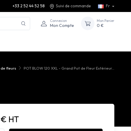
+33 2 52 44 52 58
Suivi de commande
Fr
Connexion
Mon Panier
Mon Compte
0 €
de fleurs
POT BLOW 120 XXL - Grand Pot de Fleur Extérieur...
 € HT