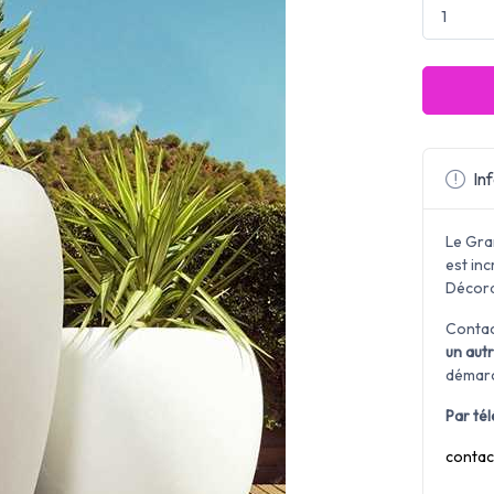
Inf
Le Gra
est inc
Décorat
Contac
un aut
démar
Par té
contac