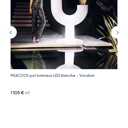
PEACOCK pot lumineux LED blanche - Vondom
Organ
1 105 €
552 
HT