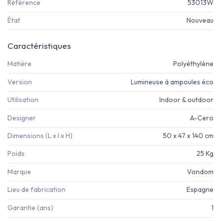
Référence
53013W
État
Nouveau
Caractéristiques
Matière
Polyéthylène
Version
Lumineuse à ampoules éco
Utilisation
Indoor & outdoor
Designer
A-Cero
Dimensions (L x l x H)
50 x 47 x 140 cm
Poids
25 Kg
Marque
Vondom
Lieu de fabrication
Espagne
Garantie (ans)
1