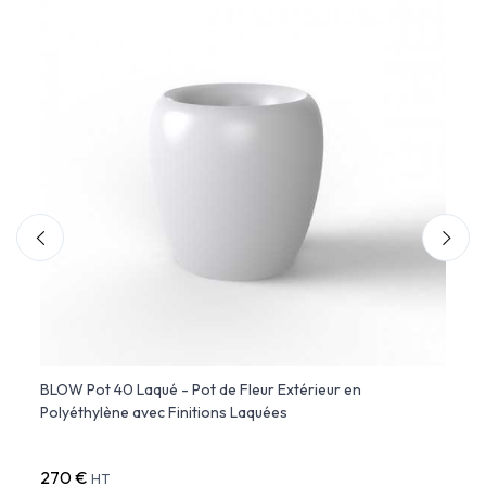
n
BLOW Pot 40 Laqué - Pot de Fleur Extérieur en
BLOW 
Polyéthylène avec Finitions Laquées
Polyé
270 €
544 
HT