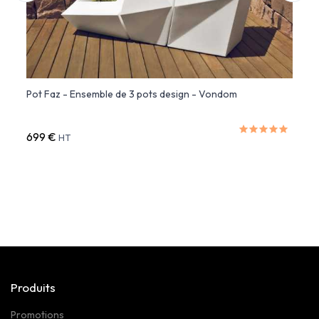
é
Pot Faz - Ensemble de 3 pots design - Vondom
Bye B
699 €
589 
HT
Produits
Promotions