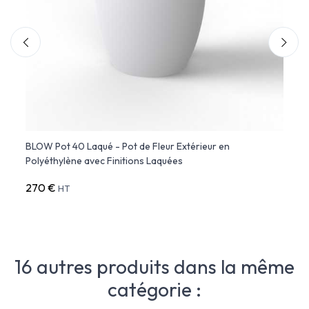
n
BLOW Pot 40 Laqué - Pot de Fleur Extérieur en
BLOW 
Polyéthylène avec Finitions Laquées
- Vo
270 €
225 
HT
16 autres produits dans la même
catégorie :