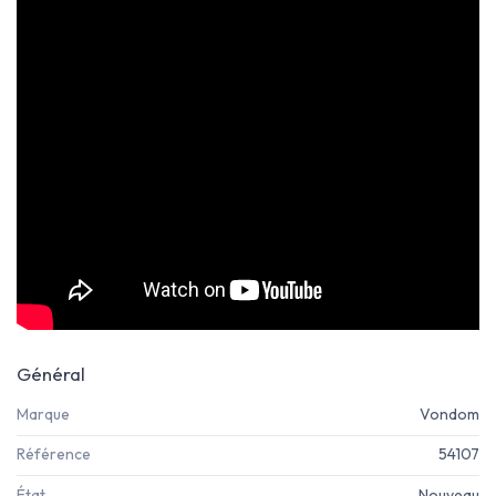
Général
Marque
Vondom
Référence
54107
État
Nouveau