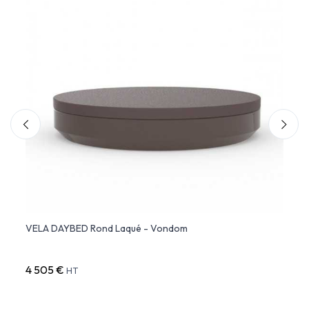
VELA DAYBED Rond Laqué - Vondom
Lit d
4 505 €
4 918
HT