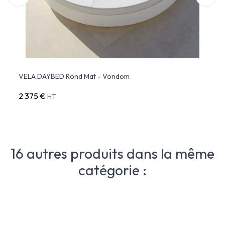
NDOM
VELA DAYBED Rond Mat - Vondom
VELA
2 375 €
4 50
HT
16 autres produits dans la même
catégorie :