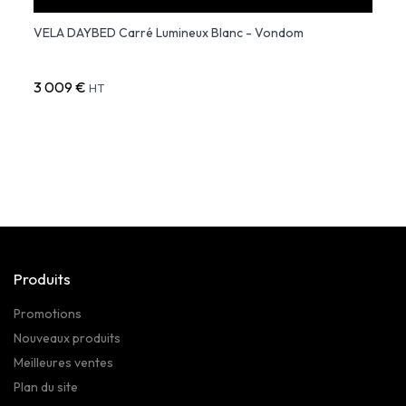
OM
VELA DAYBED Carré Lumineux Blanc - Vondom
ULM 
Lumin
3 009 €
11 94
HT
Produits
Promotions
Nouveaux produits
Meilleures ventes
Plan du site