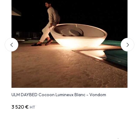
ULM DAYBED Cocoon Lumineux Blanc - Vondom
ULM 
3 520 €
2 79
HT