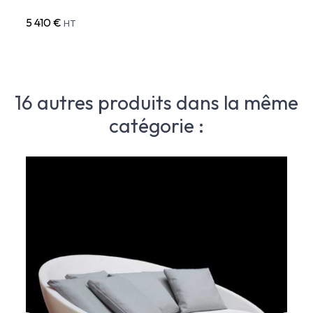
5 410 €
8 02
HT
16 autres produits dans la même
catégorie :