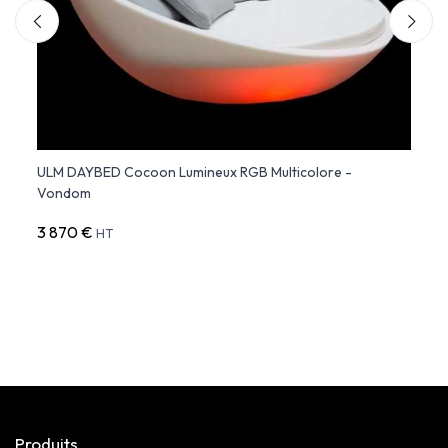
sol -
ULM DAYBED Cocoon Lumineux RGB Multicolore -
ULM 
Vondom
Lumin
3 870 €
11 59
HT
Produits