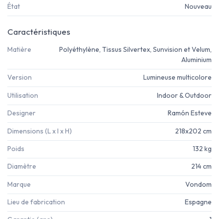
État
Nouveau
Caractéristiques
Matière
Polyéthylène, Tissus Silvertex, Sunvision et Velum,
Aluminium
Version
Lumineuse multicolore
Utilisation
Indoor & Outdoor
Designer
Ramón Esteve
Dimensions (L x l x H)
218x202 cm
Poids
132 kg
Diamètre
214 cm
Marque
Vondom
Lieu de fabrication
Espagne