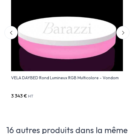
DOM
VELA DAYBED Rond Lumineux RGB Multicolore - Vondom
VELA 
3 343 €
3 48
HT
16 autres produits dans la même