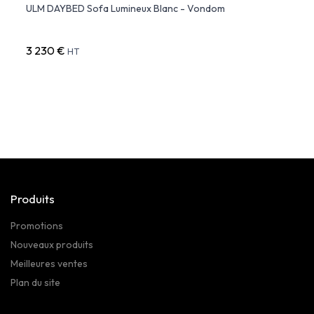
ndom
ULM DAYBED Sofa Lumineux Blanc - Vondom
VELA 
- VO
3 230 €
6 811
HT
Produits
Promotions
Nouveaux produits
Meilleures ventes
Plan du site