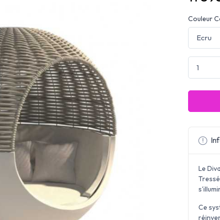
Couleur C
Inf
Le Div
Tressé
s'illum
Ce sys
réinve