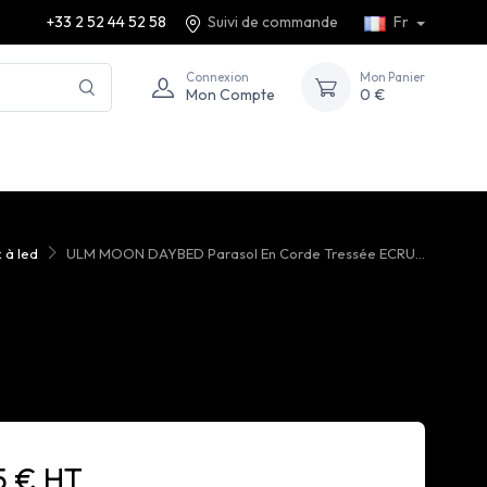
+33 2 52 44 52 58
Suivi de commande
Fr
Connexion
Mon Panier
Mon Compte
0 €
x à led
ULM MOON DAYBED Parasol En Corde Tressée ECRU...
5 € HT