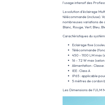
l'usage intensif des Profes
La solution d'éclairage Mul
télécommande (incluse). Vou
nombreuses variations de c
Blanc, Rouge, Vert, Bleu, Bl
Caractéristiques du système
Eclairage fixe (coule
Télécommande (fonct
450 - 1100 LM max (s
16 - 72 W max (selon
Alimentation : Class
IEE : Class A
IP65 : applicable po
5 mètres de cordon b
Les Dimensions de l'ULM 