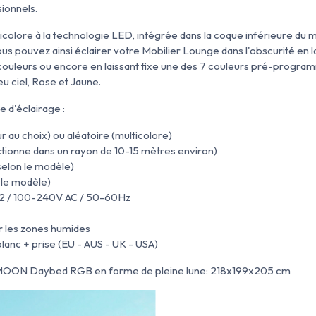
sionnels.
ticolore à la technologie LED, intégrée dans la coque inférieure du
s pouvez ainsi éclairer votre Mobilier Lounge dans l'obscurité en lai
ouleurs ou encore en laissant fixe une des 7 couleurs pré-program
eu ciel, Rose et Jaune.
 d'éclairage :
ur au choix) ou aléatoire (multicolore)
ionne dans un rayon de 10-15 mètres environ)
elon le modèle)
 le modèle)
e 2 / 100-240V AC / 50-60Hz
ur les zones humides
lanc + prise (EU - AUS - UK - USA)
MOON Daybed RGB en forme de pleine lune:
218x199x205 cm