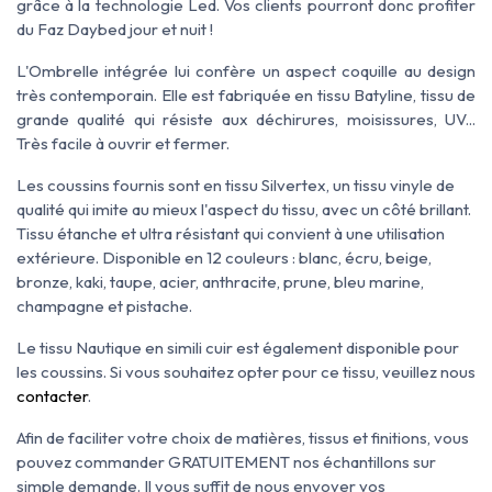
grâce à la technologie Led. Vos clients pourront donc profiter
du Faz Daybed jour et nuit !
L'Ombrelle intégrée lui confère un aspect coquille au design
très contemporain. Elle est fabriquée
en
tissu Batyline, tissu de
grande qualité qui résiste aux déchirures, moisissures, UV...
Très facile à
ouvrir et fermer.
Les coussins fournis sont en tissu Silvertex, un tissu
vinyle de
qualité qui imite au mieux l'aspect du tissu, avec un côté brillant.
Tissu
étanche et ultra résistant qui convient à une utilisation
extérieure. Disponible en 12 couleurs :
blanc, écru, beige,
bronze, kaki, taupe, acier, anthracite, prune, bleu marine,
champagne et pistache.
Le tissu Nautique en simili cuir est également disponible pour
les coussins. Si vous souhaitez opter pour ce tissu, veuillez nous
contacter
.
Afin de faciliter votre choix de matières, tissus et finitions, vous
pouvez commander GRATUITEMENT nos échantillons sur
simple demande. Il vous suffit de nous envoyer vos