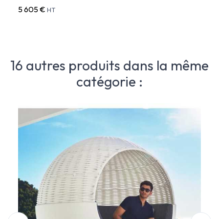
5 605 €
2 92
HT
16 autres produits dans la même
catégorie :