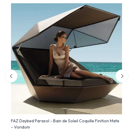
FAZ Daybed Parasol - Bain de Soleil Coquille Finition Mate
FAZ D
- Vondom
Lumin