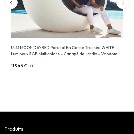
c -
ULM MOON DAYBED Parasol En Corde Tressée WHITE
ULM D
Lumineux RGB Multicolore - Canapé de Jardin - Vondom
Vond
11 945 €
3 87
HT
Produits