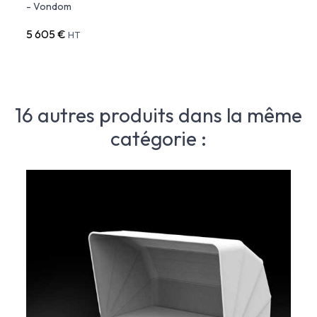
- Vondom
5 605 €
2 79
HT
16 autres produits dans la même
catégorie :