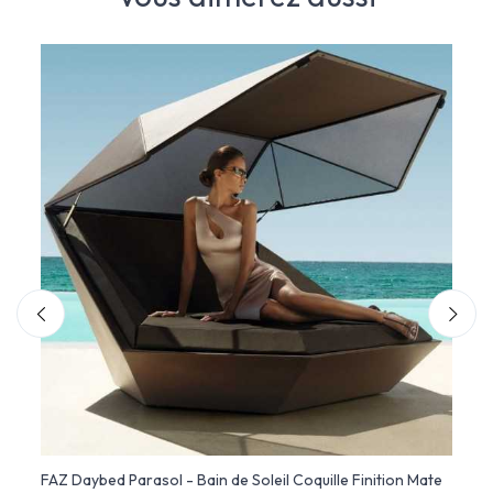
e -
FAZ Daybed Parasol - Bain de Soleil Coquille Finition Mate
FAZ D