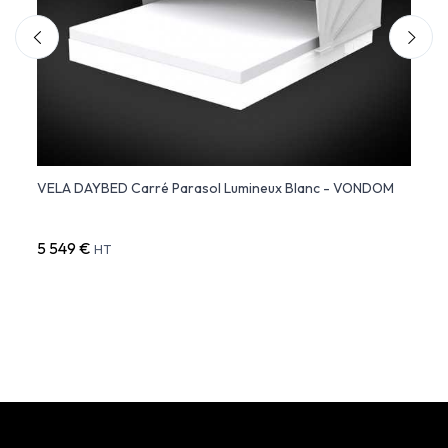
ble
VELA DAYBED Carré Parasol Lumineux Blanc - VONDOM
VELA
5 549 €
7 94
HT