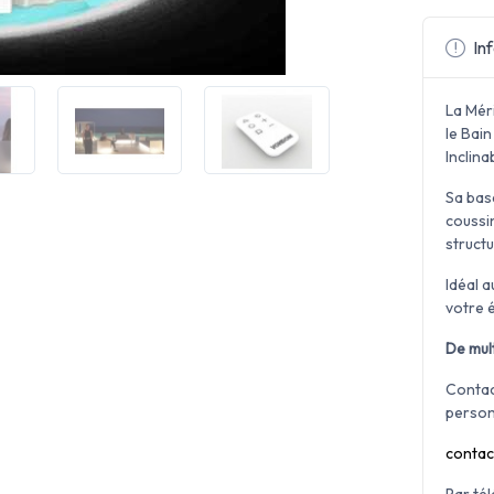
Inf
La Mér
le Bain
Inclina
Sa base
coussin
structu
Idéal a
votre 
De mult
Contac
person
contac