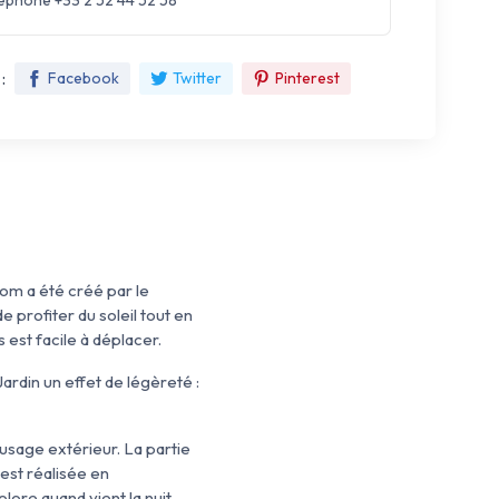
léphone +33 2 52 44 52 58
:
Facebook
Twitter
Pinterest
m a été créé par le
 profiter du soleil tout en
 est facile à déplacer.
ardin un effet de légèreté :
usage extérieur. La partie
est réalisée en
ore quand vient la nuit.