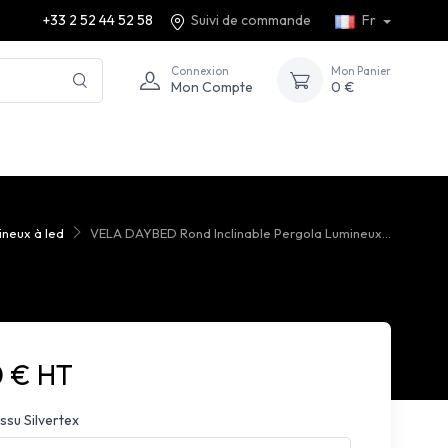
+33 2 52 44 52 58
Suivi de commande
Fr
Connexion
Mon Panier
Mon Compte
0 €
mineux à led
VELA DAYBED Rond Inclinable Pergola Lumineux...
0 € HT
ssu Silvertex