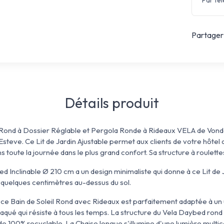
Par té
Partager 
Détails produit
Rond à Dossier Réglable et Pergola Ronde à Rideaux VELA de Vondo
eve. Ce Lit de Jardin Ajustable permet aux clients de votre hôtel de
toute la journée dans le plus grand confort. Sa structure à roulettes
 Inclinable Ø 210 cm a un design minimaliste qui donne à ce Lit de J
te quelques centimètres au-dessus du sol.
 ce Bain de Soleil Rond avec Rideaux est parfaitement adaptée à un 
qué qui résiste à tous les temps. La structure du Vela Daybed rond 
e 100% recyclable. La Chaise longue s'illumine d'une lumière multicol