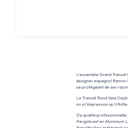
L'ensemble Grand Transat 
designer espagnol Ramon Est
se protégeant de ses rayons 
Le Transat Rond Vela Daybed
on a l'impression qu'il flot
De qualité professionnelle,
Pergola est en Aluminium La
Polyéthylène mat translucid