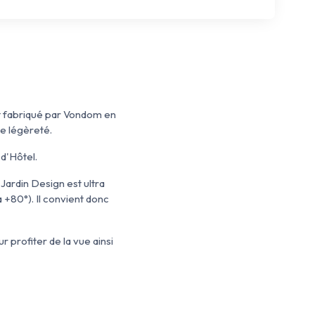
t fabriqué par Vondom en
de légèreté.
 d'Hôtel.
Jardin Design est ultra
à +80°). Il convient donc
r profiter de la vue ainsi