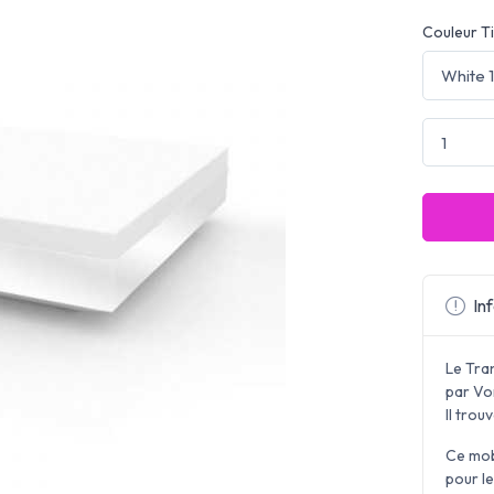
Couleur Ti
Inf
Le Tra
par Von
Il trou
Ce mobi
pour le