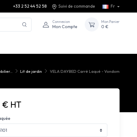
+33 2 52 44 52 58
Suivi de commande
Fr
Connexion
Mon Panier
Mon Compte
0 €
ilier...
Lit de jardin
VELA DAYBED Carré Laqué - Vondom
0 € HT
aquée