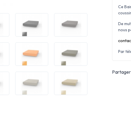
Ce Bain
coussi
De mul
nous p
contac
Par té
Partager 