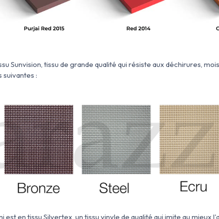
issu Sunvision, tissu de grande qualité qui résiste aux déchirures, moisis
 suivantes :
ni est
en
tissu Silvertex, un tissu
vinyle de qualité qui imite au mieux l