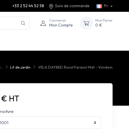
+33 2 52 44 52 58
Suivi de commande
Fr
Connexion
Mon Panier
Mon Compte
0 €
..
Lit de jardin
VELA DAYBED Rond Parasol Mat - Vondom
7 € HT
tructure