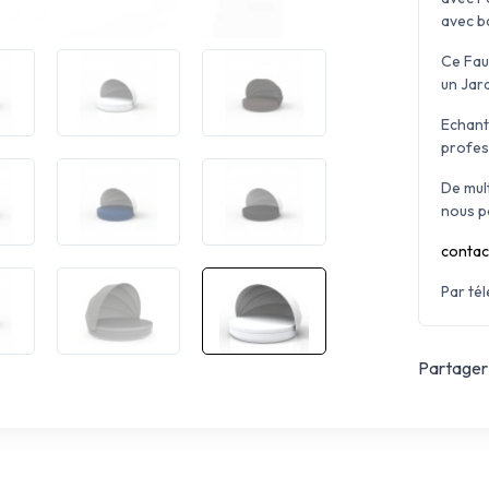
avec b
Ce Fau
un Jard
Echant
profes
De mul
nous p
contac
Par té
Partager 