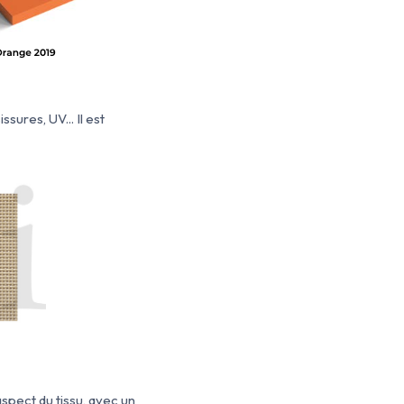
sures, UV... Il est
'aspect du tissu, avec un