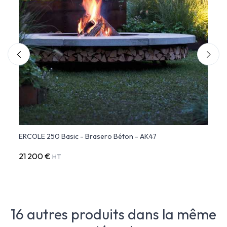
ERCOLE 250 Basic - Brasero Béton - AK47
ERCOL
21 200 €
23 3
HT
16 autres produits dans la même