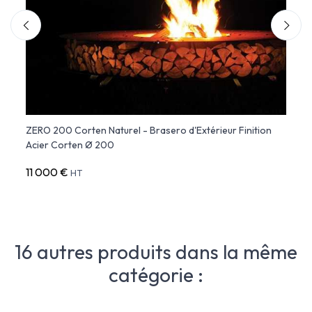
ZERO 200 Corten Naturel - Brasero d'Extérieur Finition
ZERO 
Acier Corten Ø 200
11 000 €
12 0
HT
16 autres produits dans la même
catégorie :