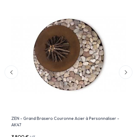
r -
ZEN - Grand Brasero Couronne Acier à Personnaliser -
HEXA 
AK47
3 800 €
5 80