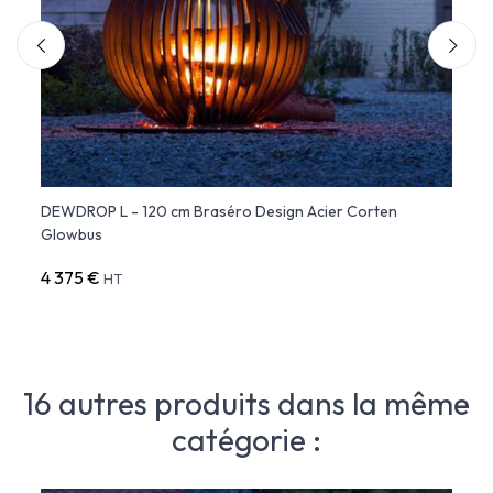
DEWDROP L - 120 cm Braséro Design Acier Corten
DEWDR
Glowbus
Cort
4 375 €
8 73
HT
16 autres produits dans la même
catégorie :