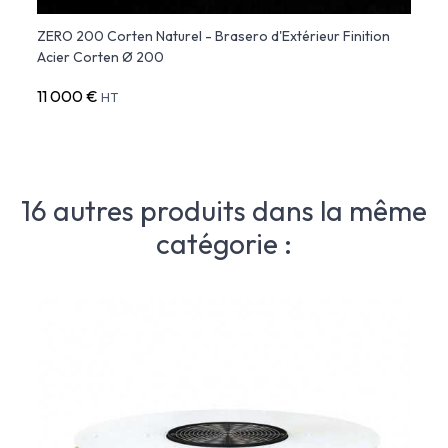
le
ZERO 200 Corten Naturel - Brasero d'Extérieur Finition
ZERO 
Acier Corten Ø 200
AK47
11 000 €
21 3
HT
16 autres produits dans la même
catégorie :