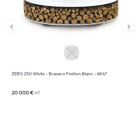
ZERO 250 White - Brasero Finition Blanc - AK47
HEXA 
20 000 €
5 80
HT