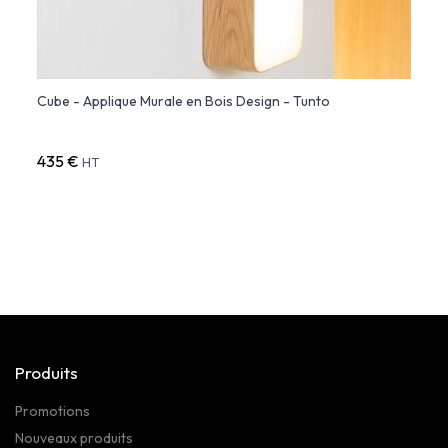
Cube - Applique Murale en Bois Design - Tunto
Butte
435 €
345 
HT
Produits
Promotions
Nouveaux produits