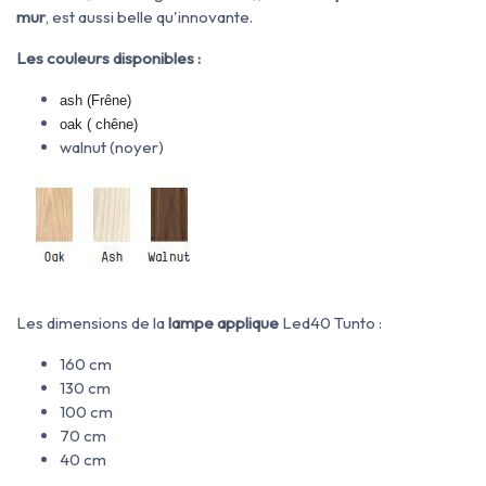
mur
, est aussi belle qu'innovante.
Les couleurs disponibles :
ash (Frêne)
oak ( chêne)
walnut (noyer)
Les dimensions de la
lampe applique
Led40 Tunto :
160 cm
130 cm
100 cm
70 cm
40 cm