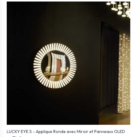
LUCKY EYE S - Applique Ronde avec Miroir et Panneaux OLED