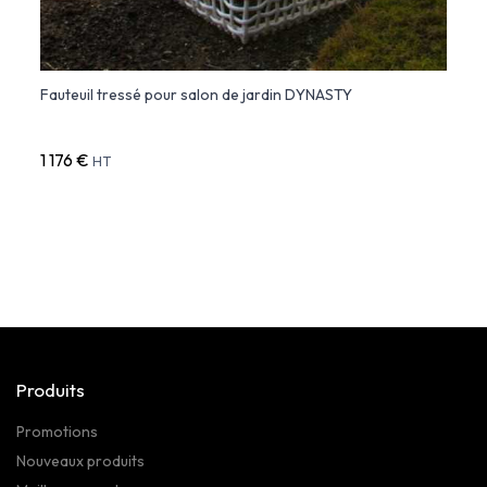
ndom
Fauteuil tressé pour salon de jardin DYNASTY
BUM B
1 176 €
1 50
HT
Produits
Promotions
Nouveaux produits