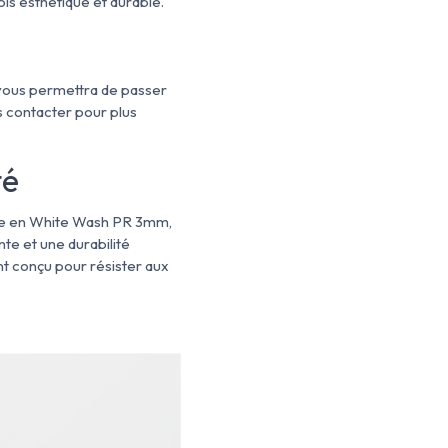
ois esthétique et durable.
 vous permettra de passer
s contacter pour plus
té
sage en White Wash PR 3mm,
te et une durabilité
t conçu pour résister aux