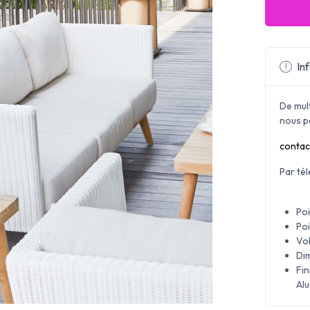
Inf
De mul
nous p
contac
Par té
Poi
Poi
Vol
Di
Fin
Alu