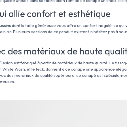
qualité utilisés dans sa fabrication font de ce canapé un choix à la f
i allie confort et esthétique
sins dont la taille généreuse vous offre un confort inégalé, ce qui
n air. Plusieurs versions de ce produit existent, n'hésitez pas à nou
c des matériaux de haute quali
esign est fabriqué à partir de matériaux de haute qualité. Le tis
 White Wash, et le teck, donnent à ce canapé une apparence élégan
vec des matériaux de qualité supérieure, ce canapé est spécialemen
ureuses​.