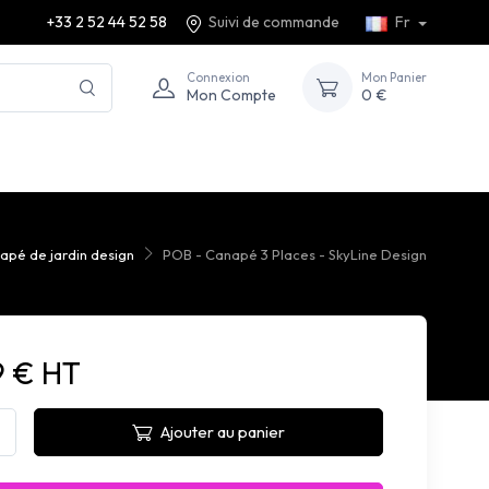
+33 2 52 44 52 58
Suivi de commande
Fr
Connexion
Mon Panier
Mon Compte
0 €
apé de jardin design
POB - Canapé 3 Places - SkyLine Design
9 € HT
Ajouter au panier