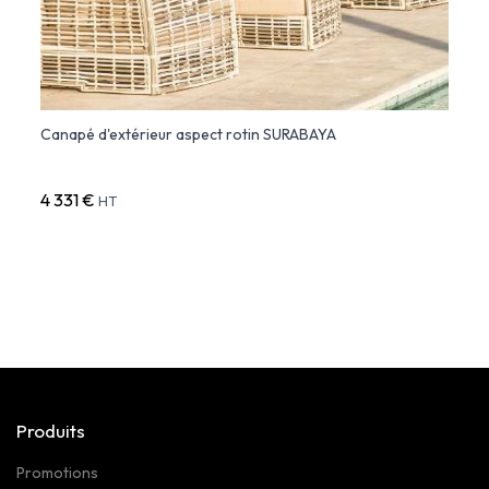
Canapé d'extérieur aspect rotin SURABAYA
FAZ S
- Con
4 331 €
942 
HT
Produits
Promotions