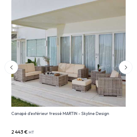
Canapé d'extérieur tressé MARTIN - Skyline Design
Table
Desig
2 443 €
603 
HT