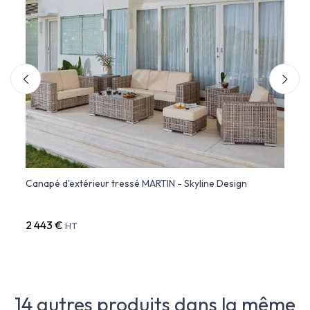
Canapé d'extérieur tressé MARTIN - Skyline Design
Faute
2 443 €
1 351
HT
14 autres produits dans la même