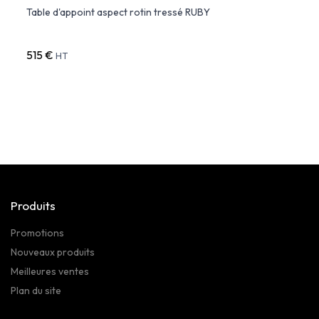
Table d'appoint aspect rotin tressé RUBY
Table
515 €
437 
HT
Produits
Promotions
Nouveaux produits
Meilleures ventes
Plan du site