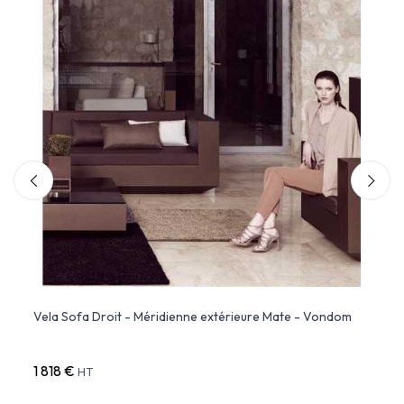
rieur
Vela Sofa Droit - Méridienne extérieure Mate - Vondom
SUAVE
VON
1 818 €
8 951
HT