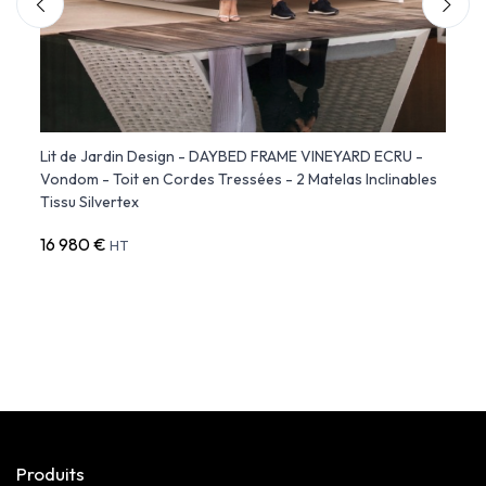
TE
Lit de Jardin Design - DAYBED FRAME VINEYARD ECRU -
ULM 
Vondom - Toit en Cordes Tressées - 2 Matelas Inclinables
Tissu Silvertex
16 980 €
4 48
HT
Produits