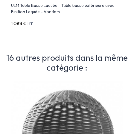
ULM Table Basse Laquée - Table basse extérieure avec
ULM 
Finition Laquée - Vondom
1 088 €
3 08
HT
16 autres produits dans la même
catégorie :