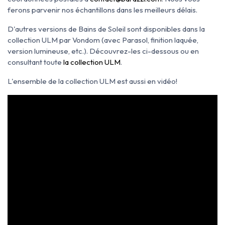
ferons parvenir nos échantillons dans les meilleurs délais.
D'autres versions de Bains de Soleil sont disponibles dans la
collection ULM par Vondom (avec Parasol, finition laquée,
version lumineuse, etc.). Découvrez-les ci-dessous ou en
consultant toute
la collection ULM
.
L'ensemble de la collection ULM est aussi en vidéo!