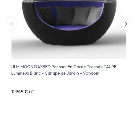
ULM MOON DAYBED Parasol En Corde Tressée TAUPE
Lit d
Lumineux Blanc - Canapé de Jardin - Vondom
Vondo
Tissu 
11 945 €
16 9
HT