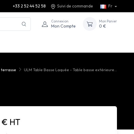
+33 2 52 44 52 58
Suivi de commande
Fr
Connexion
Mon Panier
Mon Compte
0 €
 terrasse
ULM Table Basse Laquée - Table basse extérieure...
8 € HT