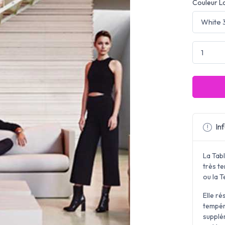
Couleur L
Inf
La Tab
très t
ou la T
Elle ré
tempér
supplé