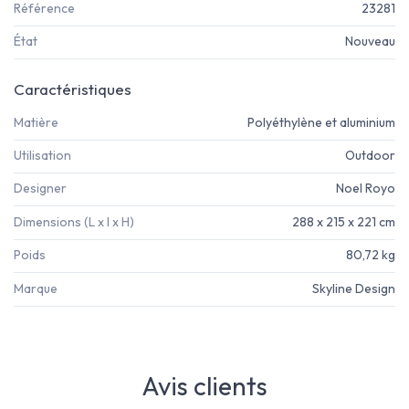
Référence
23281
État
Nouveau
Caractéristiques
Matière
Polyéthylène et aluminium
Utilisation
Outdoor
Designer
Noel Royo
Dimensions (L x l x H)
288 x 215 x 221 cm
Poids
80,72 kg
Marque
Skyline Design
Avis clients