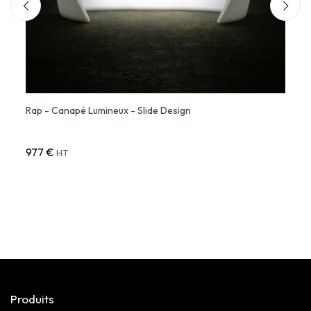
Rap - Canapé Lumineux - Slide Design
CANAP
Dossi
977 €
2 90
HT
Produits