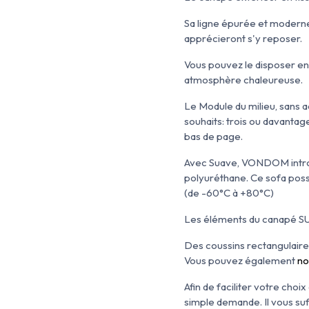
Sa ligne épurée et moderne
apprécieront s'y reposer.
Vous pouvez le disposer en 
atmosphère chaleureuse.
Le Module du milieu, sans
souhaits: trois ou davantag
bas de page.
Avec Suave, VONDOM introdu
polyuréthane. Ce sofa poss
(de -60°C à +80°C)
Les éléments du canapé SUA
Des coussins rectangulaire
Vous pouvez également
no
Afin de faciliter votre cho
simple demande. Il vous su