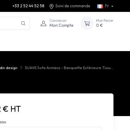
+33 2 52 44 52 58
Suivi de commande
Fr
Connexion
Mon Panier
Mon Compte
0 €
din design
SUAVE Sofa Armless - Banquette Extérieure Tissu...
2 € HT
issu