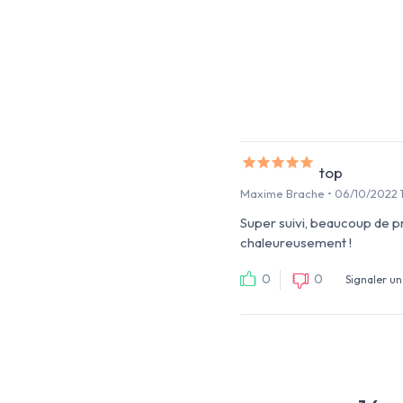
top
Maxime Brache • 06/10/2022 
Super suivi, beaucoup de p
chaleureusement !
0
0
Signaler un