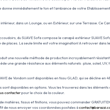
 donne immédiatement le ton et l'ambiance de votre Etablissement 
intérieur, dans un Lounge, ou en Extérieur, sur une Terrasse. Ce Ca
 accoudoirs, du SUAVE Sofa compose le canapé extérieur SUAVE Sof
e de places. La seule limite est votre imagination! A retrouver dans 
it une nouvelle méthode de production incroyablement résistante: 
ède une grande résistance aux éléments naturels : pluie, soleil, U
VE de Vondom sont disponibles en tissu GLAD, qui se décline en 48
s sont disponibles en options. Vous les trouverez dans les éléments
us contacter
pour le choix de la couleur.
ix de matières, tissus et finitions, vous pouvez commander GRATUIT
ffit de nous envoyer vos coordonnées postales à
contact@barazzi.