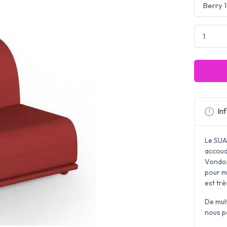
Inf
Le SUA
accoud
Vondom
pour me
est trè
De mul
nous p