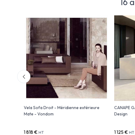
16 
SOR
Vela Sofa Droit - Méridienne extérieure
CANAPE GA
Mate - Vondom
Design
1 818 €
1 125 €
HT
HT