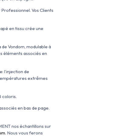
Professionnel. Vos Clients
napé en tissu crée une
a de Vondom, modulable à
les éléments associés en
l’injection de
V, températures extrêmes
 coloris.
 associés en bas de page.
EMENT nos échantillons sur
com
. Nous vous ferons