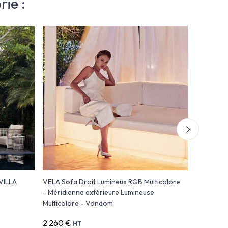
ie :
 VILLA
VELA Sofa Droit Lumineux RGB Multicolore
Canapé d'
- Méridienne extérieure Lumineuse
BANDIDO
Multicolore - Vondom
2 260 €
2 804 €
HT