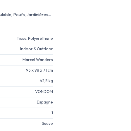
ble, Poufs, Jardinières...
Tissu, Polyuréthane
Indoor & Outdoor
Marcel Wanders
95 x 98 x 71 cm
42,5 kg
VONDOM
Espagne
1
Suave