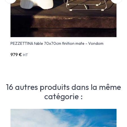
m
PEZZETTINA table 70x70cm finition mate - Vondom
PEZZE
979 €
391 
HT
16 autres produits dans la même
catégorie :