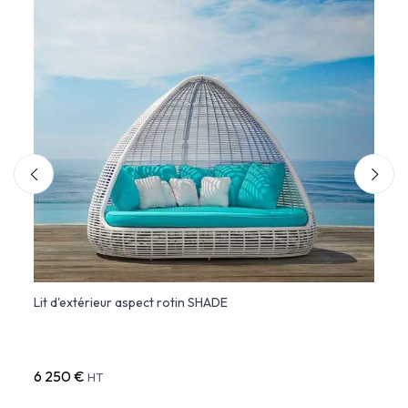
 -
Lit d'extérieur aspect rotin SHADE
Canap
6 250 €
2 06
HT