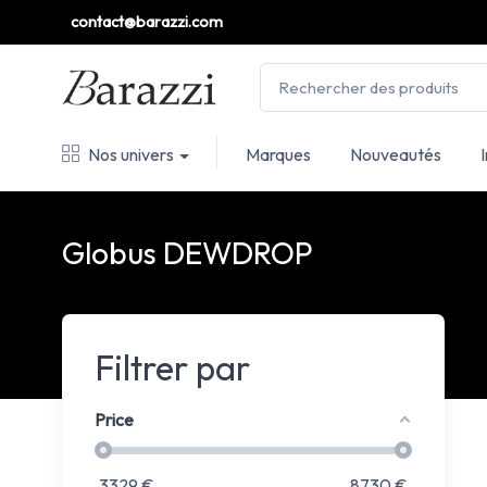
contact@barazzi.com
Nos univers
Marques
Nouveautés
Globus DEWDROP
Filtrer par
Price
3329
€
8730
€