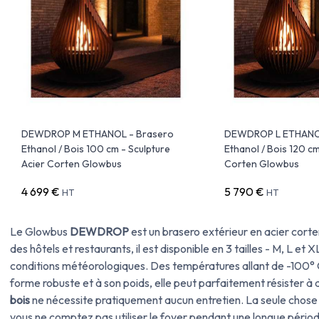
DEWDROP M ETHANOL - Brasero
DEWDROP L ETHANOL
Ethanol / Bois 100 cm - Sculpture
Ethanol / Bois 120 cm
Acier Corten Glowbus
Corten Glowbus
4 699 €
5 790 €
HT
HT
Le Glowbus
DEWDROP
est un brasero extérieur en acier corte
des hôtels et restaurants, il est disponible en 3 tailles - M, L et X
conditions météorologiques. Des températures allant de -100° 
forme robuste et à son poids, elle peut parfaitement résister à
bois
ne nécessite pratiquement aucun entretien. La seule chose
vous ne comptez pas utiliser le foyer pendant une longue pério