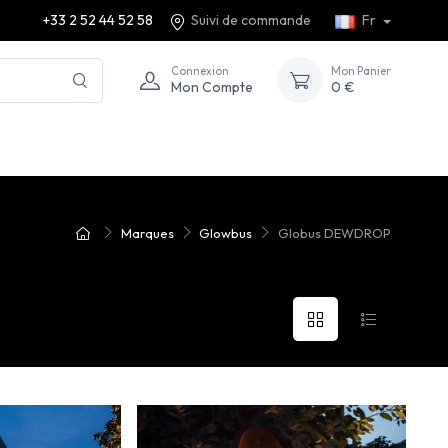
+33 2 52 44 52 58
Suivi de commande
Fr
Connexion
Mon Panier
Mon Compte
0 €
Marques
Glowbus
Globus DEWDROP