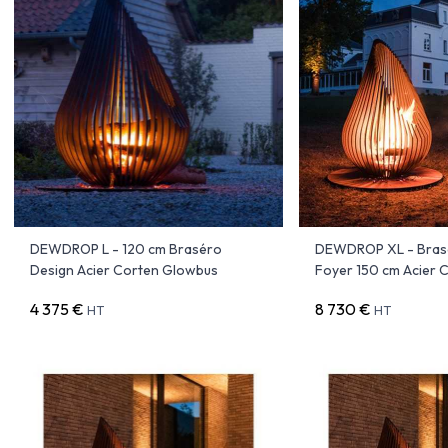
DEWDROP L - 120 cm Braséro
DEWDROP XL - Brase
Design Acier Corten Glowbus
Foyer 150 cm Acier 
4 375 €
8 730 €
HT
HT